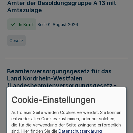
Ämter der Besoldungsgruppe A 13 mit
Amtszulage
In Kraft
Seit 01. August 2026
Gesetz
Beamtenversorgungsgesetz für das
Land Nordrhein-Westfalen
(Landesbeamtenversorgungsgesetz -
LBeamtVG NRW)
Cookie-Einstellungen
In Kraft
Seit 01. Juli 2016
Auf dieser Seite werden Cookies verwendet. Sie können
entweder allen Cookies zustimmen, oder nur solchen,
Gesetz
die für die Verwendung der Seite zwingend erforderlich
sind. Hier finden Sie die
Datenschutzerklärung