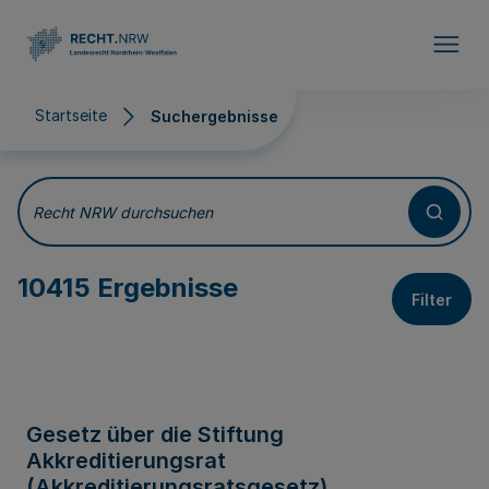
Direkt zum Inhalt
Startseite
Suchergebnisse
Suchergebnisse
Recht NRW durchsuchen
10415 Ergebnisse
Filter
Gesetz über die Stiftung
Akkreditierungsrat
(Akkreditierungsratsgesetz)