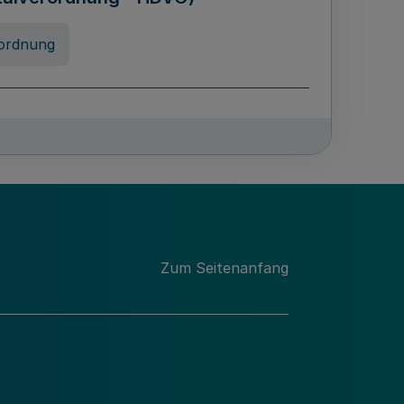
ordnung
rreneigenschaft und
schulen des Landes Nordrhein-
ng
Zum Seitenanfang
chschulabgaben
-VO)
nung