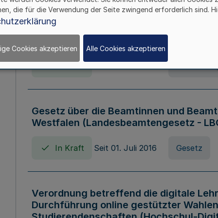
hen, die für die Verwendung der Seite zwingend erforderlich sind. Hi
Verordnung über die Wirtschaftsführu
hutzerklärung
Nordrhein-Westfalen (Hochschulwirtsc
HWFVO)
ige Cookies akzeptieren
Alle Cookies akzeptieren
In Kraft
Seit 11. Juli 2007
Verordnun
Gesetz über die Beamtinnen und Beamt
Westfalen (Landesbeamtengesetz - L
In Kraft
Seit 01. Juli 2016
Gesetz
Verordnung betreffend die digitale Leh
Durchführung online gestützter Wahlen
Studierendenschaften (Hochschul-Digi