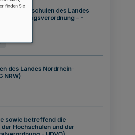
er finden Sie
ng der Hochschulen des Landes
haftsführungsverordnung – -
g
en des Landes Nordrhein-
BG NRW)
re sowie betreffend die
 der Hochschulen und der
talverordnung - HDVO)