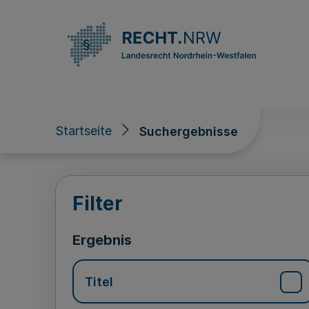
Direkt zum Inhalt
Startseite
Suchergebnisse
Suchergebnisse
Filter
Ergebnis
Titel