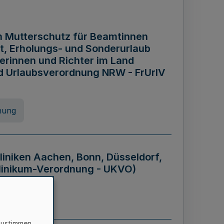
n Mutterschutz für Beamtinnen
it, Erholungs- und Sonderurlaub
rinnen und Richter im Land
nd Urlaubsverordnung NRW - FrUrlV
nung
liniken Aachen, Bonn, Düsseldorf,
klinikum-Verordnung - UKVO)
nung
zustimmen,