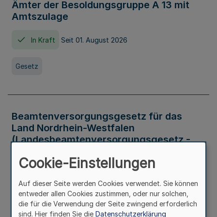
Ämter der Besoldungsgruppe A 13 mit
Amtszulage
In Kraft
Seit 01. August 2026
Gesetz
Beamtenversorgungsgesetz für das
Land Nordrhein-Westfalen
(Landesbeamtenversorgungsgesetz -
LBeamtVG NRW)
Cookie-Einstellungen
In Kraft
Seit 01. Juli 2016
Auf dieser Seite werden Cookies verwendet. Sie können
entweder allen Cookies zustimmen, oder nur solchen,
Gesetz
die für die Verwendung der Seite zwingend erforderlich
sind. Hier finden Sie die
Datenschutzerklärung