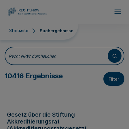
Direkt zum Inhalt
Startseite
Suchergebnisse
Suchergebnisse
Recht NRW durchsuchen
10416 Ergebnisse
Filter
Gesetz über die Stiftung
Akkreditierungsrat
(Akkreditierungsratsgesetz)