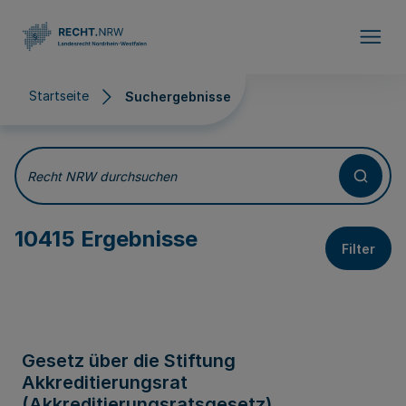
Direkt zum Inhalt
Startseite
Suchergebnisse
Suchergebnisse
Recht NRW durchsuchen
10415 Ergebnisse
Filter
Gesetz über die Stiftung
Akkreditierungsrat
(Akkreditierungsratsgesetz)