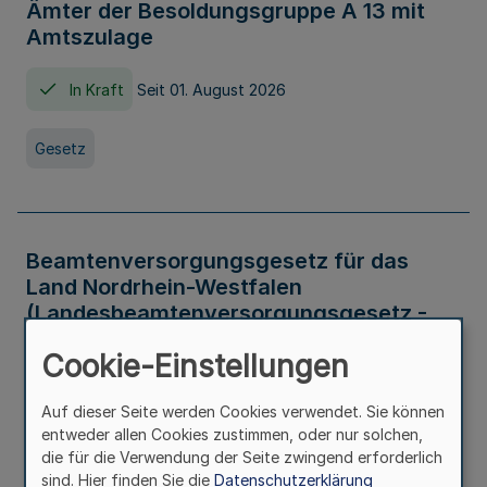
Ämter der Besoldungsgruppe A 13 mit
Amtszulage
In Kraft
Seit 01. August 2026
Gesetz
Beamtenversorgungsgesetz für das
Land Nordrhein-Westfalen
(Landesbeamtenversorgungsgesetz -
LBeamtVG NRW)
Cookie-Einstellungen
In Kraft
Seit 01. Juli 2016
Auf dieser Seite werden Cookies verwendet. Sie können
entweder allen Cookies zustimmen, oder nur solchen,
Gesetz
die für die Verwendung der Seite zwingend erforderlich
sind. Hier finden Sie die
Datenschutzerklärung