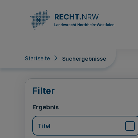
Direkt zum Inhalt
Startseite
Suchergebnisse
Suchergebnisse
Filter
Ergebnis
Titel