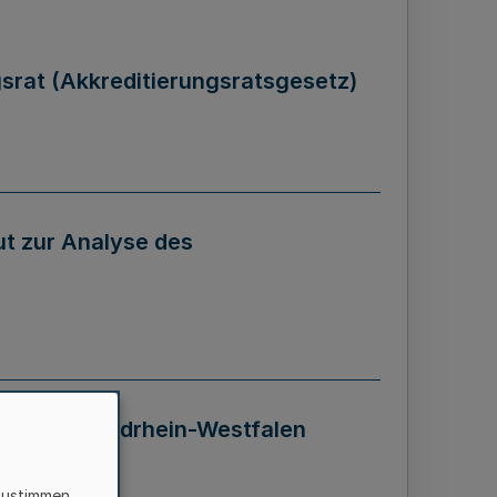
gsrat (Akkreditierungsratsgesetz)
tut zur Analyse des
 Landes Nordrhein-Westfalen
zustimmen,