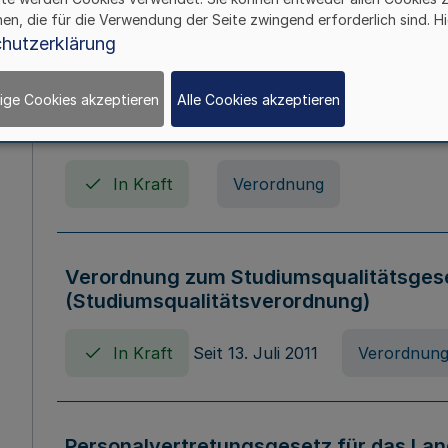
In Kraft
Seit 01. April 2008
Gesetz
hen, die für die Verwendung der Seite zwingend erforderlich sind. Hi
hutzerklärung
ige Cookies akzeptieren
Alle Cookies akzeptieren
Verordnung über Beihilfen in Geburts-, 
Todesfällen (Beihilfenverordnung NRW
In Kraft
Verordnung
Verordnung zum Studiumsqualitätsges
(Studiumsqualitätsverordnung)
In Kraft
Seit 13. Juli 2011
Verordnun
Personalvertretungsgesetz für das Lan