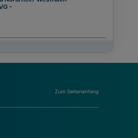
VG -
und Männern für das Land
lungsgesetz - LGG)
etz
Zum Seitenanfang
des für Wissenschaft
Nordrhein-Westfalen
nung