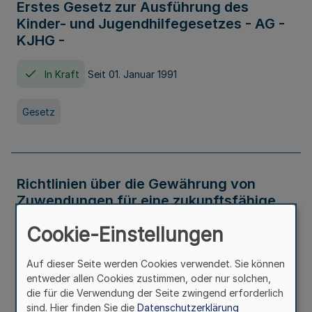
Erstes Gesetz zur Ausführung des
Kinder- und Jugendhilfegesetzes - AG -
KJHG -
In Kraft
Seit 01. Januar 1991
Gesetz
Richtlinien über die Gewährung von
Zuwendungen für eine zukunftsfähige
und nachhaltige Abwasserbeseitigung in
Cookie-Einstellungen
Nordrhein-Westfalen
Auf dieser Seite werden Cookies verwendet. Sie können
In Kraft
entweder allen Cookies zustimmen, oder nur solchen,
die für die Verwendung der Seite zwingend erforderlich
Verwaltungsvorschrift
sind. Hier finden Sie die
Datenschutzerklärung