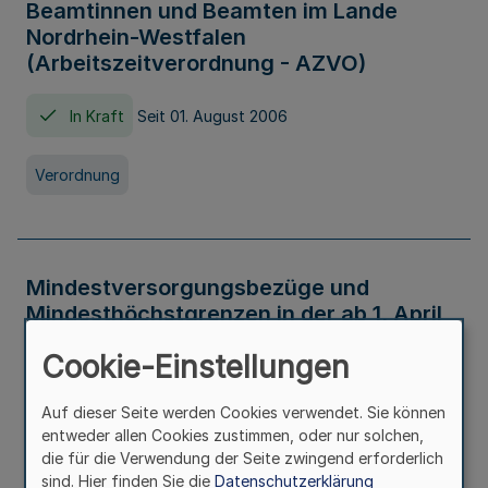
Beamtinnen und Beamten im Lande
Nordrhein-Westfalen
(Arbeitszeitverordnung - AZVO)
In Kraft
Seit 01. August 2006
Verordnung
Mindestversorgungsbezüge und
Mindesthöchstgrenzen in der ab 1. April
2026 maßgeblichen Höhe
Cookie-Einstellungen
In Kraft
Seit 31. Juli 2026
Auf dieser Seite werden Cookies verwendet. Sie können
entweder allen Cookies zustimmen, oder nur solchen,
Verwaltungsvorschrift
die für die Verwendung der Seite zwingend erforderlich
sind. Hier finden Sie die
Datenschutzerklärung