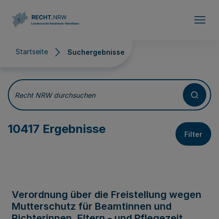
Direkt zum Inhalt
Startseite
Suchergebnisse
Suchergebnisse
Recht NRW durchsuchen
10417 Ergebnisse
Filter
Verordnung über die Freistellung wegen
Mutterschutz für Beamtinnen und
Richterinnen, Eltern - und Pflegezeit,