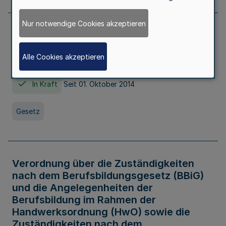
Nur notwendige Cookies akzeptieren
Gesetz über die Hochschulen des Landes
Nordrhein-Westfalen (Hochschulgesetz -
Alle Cookies akzeptieren
HG)
In Kraft
Seit 01. Oktober 2014
Gesetz
Verordnung über die Zuständigkeiten
nach dem Berufsbildungsgesetz (BBiG)
und die Angelegenheiten der
Berufsbildung im Rahmen der
Handwerksordnung (HwO) sowie die
Zuständigkeiten nach dem