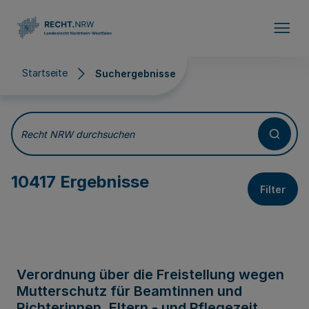
Direkt zum Inhalt
Startseite
Suchergebnisse
Suchergebnisse
Recht NRW durchsuchen
10417 Ergebnisse
Filter
Verordnung über die Freistellung wegen
Mutterschutz für Beamtinnen und
Richterinnen, Eltern - und Pflegezeit,