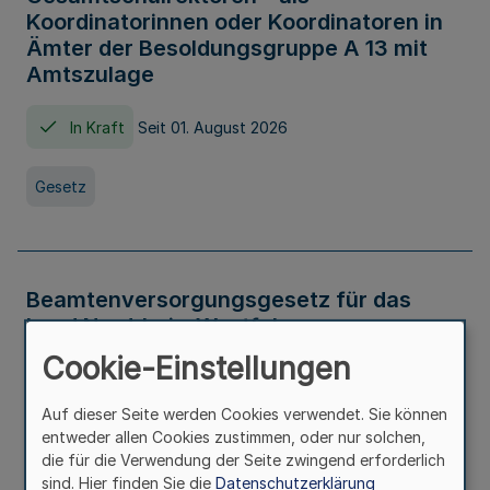
Koordinatorinnen oder Koordinatoren in
Ämter der Besoldungsgruppe A 13 mit
Amtszulage
In Kraft
Seit 01. August 2026
Gesetz
Beamtenversorgungsgesetz für das
Land Nordrhein-Westfalen
(Landesbeamtenversorgungsgesetz -
Cookie-Einstellungen
LBeamtVG NRW)
Auf dieser Seite werden Cookies verwendet. Sie können
In Kraft
Seit 01. Juli 2016
entweder allen Cookies zustimmen, oder nur solchen,
die für die Verwendung der Seite zwingend erforderlich
sind. Hier finden Sie die
Datenschutzerklärung