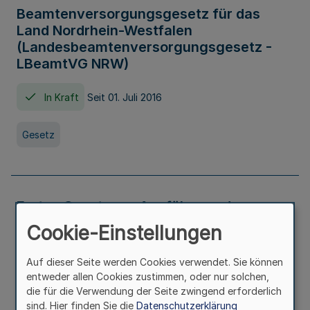
Beamtenversorgungsgesetz für das
Land Nordrhein-Westfalen
(Landesbeamtenversorgungsgesetz -
LBeamtVG NRW)
In Kraft
Seit 01. Juli 2016
Gesetz
Erstes Gesetz zur Ausführung des
Kinder- und Jugendhilfegesetzes - AG -
Cookie-Einstellungen
KJHG -
Auf dieser Seite werden Cookies verwendet. Sie können
In Kraft
Seit 01. Januar 1991
entweder allen Cookies zustimmen, oder nur solchen,
die für die Verwendung der Seite zwingend erforderlich
sind. Hier finden Sie die
Datenschutzerklärung