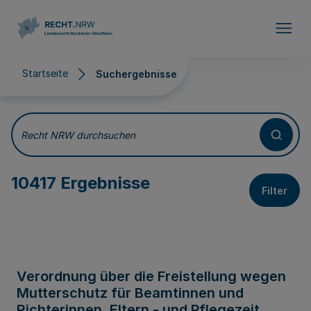
Direkt zum Inhalt
Startseite
Suchergebnisse
Suchergebnisse
Recht NRW durchsuchen
10417 Ergebnisse
Filter
Verordnung über die Freistellung wegen
Mutterschutz für Beamtinnen und
Richterinnen, Eltern - und Pflegezeit,