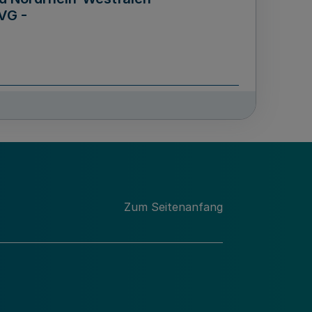
VG -
und Männern für das Land
lungsgesetz - LGG)
etz
Zum Seitenanfang
des für Wissenschaft
Nordrhein-Westfalen
nung