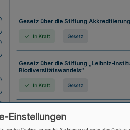
Gesetz über die Stiftung Akkreditierun
In Kraft
Gesetz
Gesetz über die Stiftung „Leibniz-Insti
Biodiversitätswandels“
In Kraft
Gesetz
Gesetz über die Kunsthochschulen des
e-Einstellungen
(Kunsthochschulgesetz - KunstHG)
ite werden Cookies verwendet. Sie können entweder allen Cookies 