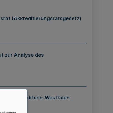
gsrat (Akkreditierungsratsgesetz)
tut zur Analyse des
 Landes Nordrhein-Westfalen
zustimmen,