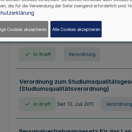
In Kraft
Seit 01. April 2008
Gesetz
hen, die für die Verwendung der Seite zwingend erforderlich sind. Hi
hutzerklärung
ige Cookies akzeptieren
Alle Cookies akzeptieren
Verordnung über Beihilfen in Geburts-, 
Todesfällen (Beihilfenverordnung NRW
In Kraft
Verordnung
Verordnung zum Studiumsqualitätsges
(Studiumsqualitätsverordnung)
In Kraft
Seit 13. Juli 2011
Verordnun
Personalvertretungsgesetz für das Lan