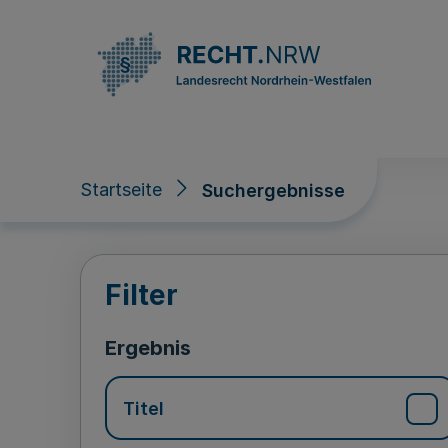
Direkt zum Inhalt
Startseite
Suchergebnisse
Suchergebnisse
Filter
Ergebnis
Titel