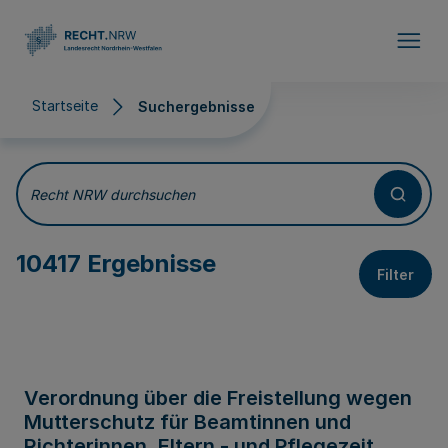
Direkt zum Inhalt
Startseite
Suchergebnisse
Suchergebnisse
Recht NRW durchsuchen
10417 Ergebnisse
Filter
Verordnung über die Freistellung wegen
Mutterschutz für Beamtinnen und
Richterinnen, Eltern - und Pflegezeit,