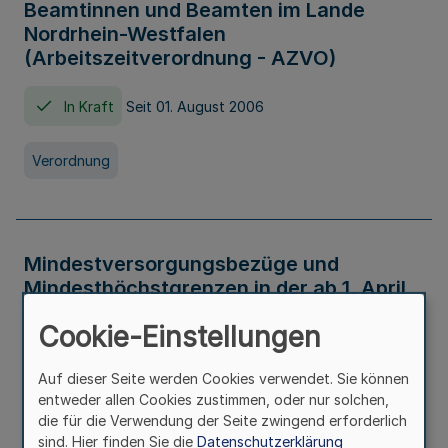
Beamtinnen und Beamten im Lande
Nordrhein-Westfalen
(Arbeitszeitverordnung - AZVO)
In Kraft
Seit 01. August 2006
Verordnung
Mindestversorgungsbezüge und
Mindesthöchstgrenzen in der ab 1. April
2026 maßgeblichen Höhe
Cookie-Einstellungen
In Kraft
Seit 31. Juli 2026
Auf dieser Seite werden Cookies verwendet. Sie können
entweder allen Cookies zustimmen, oder nur solchen,
Verwaltungsvorschrift
die für die Verwendung der Seite zwingend erforderlich
sind. Hier finden Sie die
Datenschutzerklärung