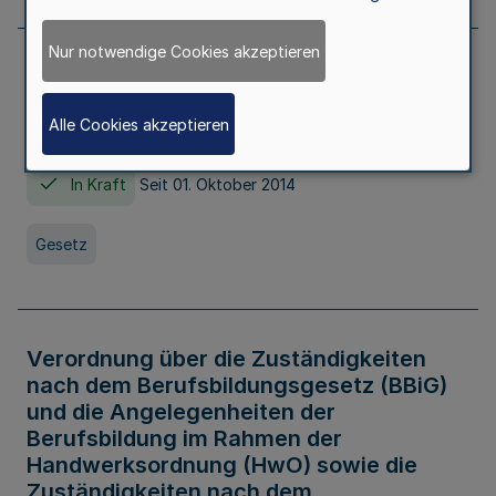
Nur notwendige Cookies akzeptieren
Gesetz über die Hochschulen des Landes
Nordrhein-Westfalen (Hochschulgesetz -
Alle Cookies akzeptieren
HG)
In Kraft
Seit 01. Oktober 2014
Gesetz
Verordnung über die Zuständigkeiten
nach dem Berufsbildungsgesetz (BBiG)
und die Angelegenheiten der
Berufsbildung im Rahmen der
Handwerksordnung (HwO) sowie die
Zuständigkeiten nach dem