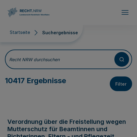
Direkt zum Inhalt
Startseite
Suchergebnisse
Suchergebnisse
Recht NRW durchsuchen
10417 Ergebnisse
Filter
Verordnung über die Freistellung wegen
Mutterschutz für Beamtinnen und
Richterinnen, Eltern - und Pflegezeit,