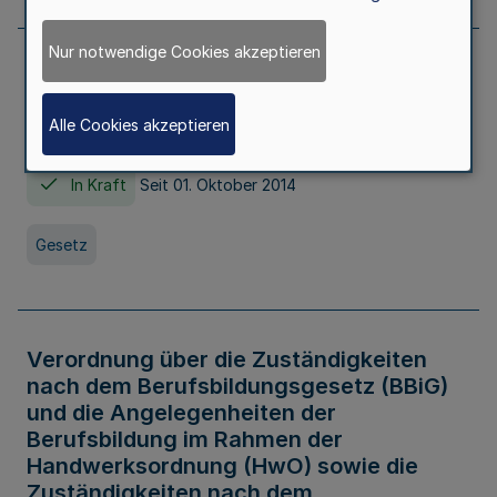
Nur notwendige Cookies akzeptieren
Gesetz über die Hochschulen des Landes
Nordrhein-Westfalen (Hochschulgesetz -
Alle Cookies akzeptieren
HG)
In Kraft
Seit 01. Oktober 2014
Gesetz
Verordnung über die Zuständigkeiten
nach dem Berufsbildungsgesetz (BBiG)
und die Angelegenheiten der
Berufsbildung im Rahmen der
Handwerksordnung (HwO) sowie die
Zuständigkeiten nach dem