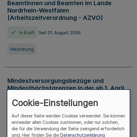
Beamtinnen und Beamten im Lande
Nordrhein-Westfalen
(Arbeitszeitverordnung - AZVO)
In Kraft
Seit 01. August 2006
Verordnung
Mindestversorgungsbezüge und
Mindesthöchstgrenzen in der ab 1. April
2026 maßgeblichen Höhe
Cookie-Einstellungen
In Kraft
Seit 31. Juli 2026
Auf dieser Seite werden Cookies verwendet. Sie können
entweder allen Cookies zustimmen, oder nur solchen,
Verwaltungsvorschrift
die für die Verwendung der Seite zwingend erforderlich
sind. Hier finden Sie die
Datenschutzerklärung