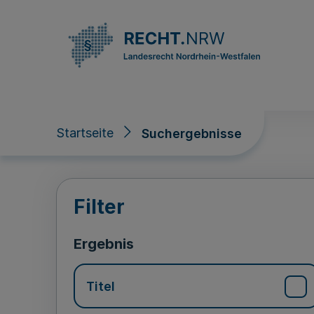
Direkt zum Inhalt
Startseite
Suchergebnisse
Suchergebnisse
Filter
Ergebnis
Titel