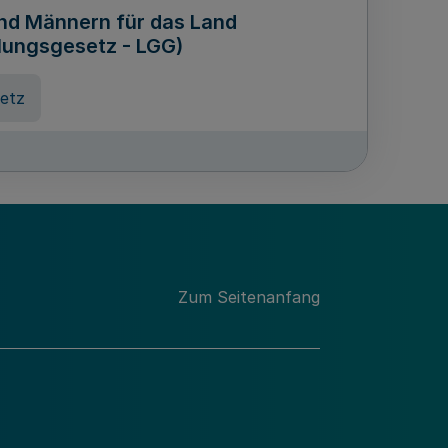
und Männern für das Land
lungsgesetz - LGG)
etz
des für Wissenschaft
Nordrhein-Westfalen
nung
Zum Seitenanfang
hschule Rheinland-Westfalen-
etz