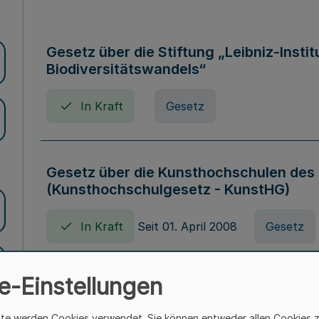
Gesetz über die Stiftung „Leibniz-Insti
Biodiversitätswandels“
In Kraft
Gesetz
Gesetz über die Kunsthochschulen des
(Kunsthochschulgesetz - KunstHG)
In Kraft
Seit 01. April 2008
Gesetz
e-Einstellungen
Verordnung über Beihilfen in Geburts-, 
Todesfällen (Beihilfenverordnung NRW
ite werden Cookies verwendet. Sie können entweder allen Cookies 