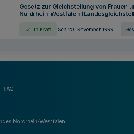
Gesetz zur Gleichstellung von Frauen 
Nordrhein-Westfalen (Landesgleichstel
In Kraft
Seit 20. November 1999
Ges
Gebührenordnung für Amtshandlungen 
zuständigen Ministeriums des Landes 
In Kraft
Seit 09. Januar 2016
Verord
FAQ
Gesetz über die Evangelische Fachhoc
Lippe
andes Nordrhein-Westfalen
In Kraft
Seit 29. Dezember 1987
Ges