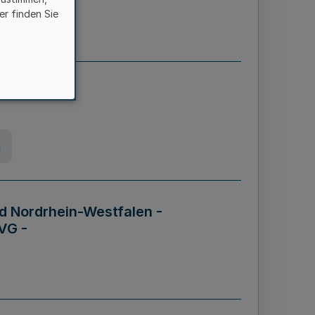
er finden Sie
etz
g
d Nordrhein-Westfalen -
VG -