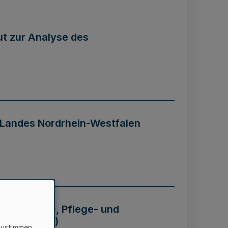
tut zur Analyse des
 Landes Nordrhein-Westfalen
Krankheits-, Pflege- und
 - BVO NRW)
zustimmen,