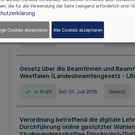
hen, die für die Verwendung der Seite zwingend erforderlich sind. Hi
Verordnung über die Wirtschaftsführu
hutzerklärung
Nordrhein-Westfalen (Hochschulwirtsc
HWFVO)
ige Cookies akzeptieren
Alle Cookies akzeptieren
In Kraft
Seit 11. Juli 2007
Verordnun
Gesetz über die Beamtinnen und Beamt
Westfalen (Landesbeamtengesetz - L
In Kraft
Seit 01. Juli 2016
Gesetz
Verordnung betreffend die digitale Leh
Durchführung online gestützter Wahlen
Studierendenschaften (Hochschul-Digi