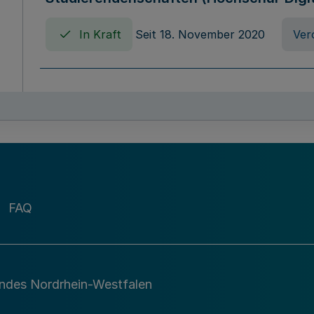
In Kraft
Seit 18. November 2020
Ver
Verordnung über die Erhebung von Ho
(Hochschulabgabenverordnung - HAbg
In Kraft
Seit 26. August 2015
Verord
FAQ
Gesetz über die Kunsthochschulen des
(Kunsthochschulgesetz - KunstHG)
In Kraft
Seit 01. April 2008
Gesetz
andes Nordrhein-Westfalen