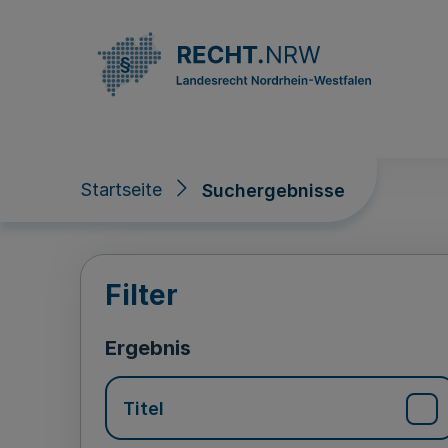
Direkt zum Inhalt
Startseite
Suchergebnisse
Suchergebnisse
Filter
Ergebnis
Titel