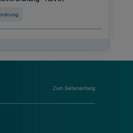
ordnung
chschulabgaben
-VO)
nung
Zum Seitenanfang
 Landes Nordrhein-Westfalen