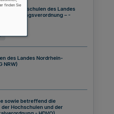
er finden Sie
ng der Hochschulen des Landes
haftsführungsverordnung – -
g
en des Landes Nordrhein-
BG NRW)
re sowie betreffend die
 der Hochschulen und der
talverordnung - HDVO)