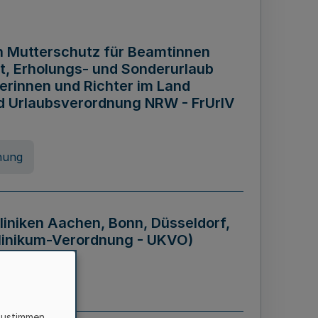
n Mutterschutz für Beamtinnen
it, Erholungs- und Sonderurlaub
rinnen und Richter im Land
nd Urlaubsverordnung NRW - FrUrlV
nung
liniken Aachen, Bonn, Düsseldorf,
klinikum-Verordnung - UKVO)
nung
zustimmen,