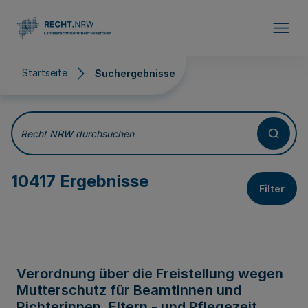
Direkt zum Inhalt
Startseite
Suchergebnisse
Suchergebnisse
Recht NRW durchsuchen
10417 Ergebnisse
Filter
Verordnung über die Freistellung wegen
Mutterschutz für Beamtinnen und
Richterinnen, Eltern - und Pflegezeit,