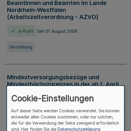
Beamtinnen und Beamten im Lande
Nordrhein-Westfalen
(Arbeitszeitverordnung - AZVO)
In Kraft
Seit 01. August 2006
Verordnung
Mindestversorgungsbezüge und
Mindesthöchstgrenzen in der ab 1. April
2026 maßgeblichen Höhe
Cookie-Einstellungen
In Kraft
Seit 31. Juli 2026
Auf dieser Seite werden Cookies verwendet. Sie können
entweder allen Cookies zustimmen, oder nur solchen,
Verwaltungsvorschrift
die für die Verwendung der Seite zwingend erforderlich
sind. Hier finden Sie die
Datenschutzerklärung