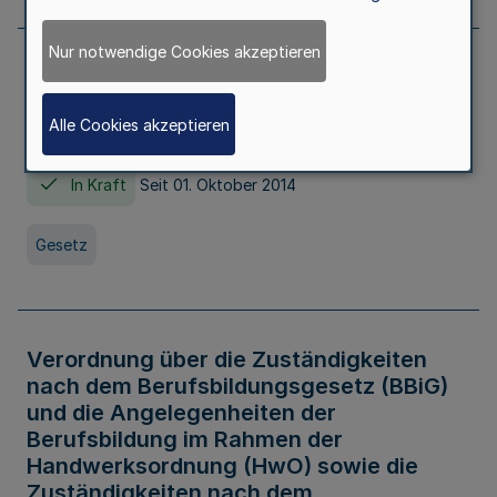
Nur notwendige Cookies akzeptieren
Gesetz über die Hochschulen des Landes
Nordrhein-Westfalen (Hochschulgesetz -
Alle Cookies akzeptieren
HG)
In Kraft
Seit 01. Oktober 2014
Gesetz
Verordnung über die Zuständigkeiten
nach dem Berufsbildungsgesetz (BBiG)
und die Angelegenheiten der
Berufsbildung im Rahmen der
Handwerksordnung (HwO) sowie die
Zuständigkeiten nach dem