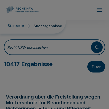
Direkt zum Inhalt
Startseite
Suchergebnisse
Suchergebnisse
Recht NRW durchsuchen
10417 Ergebnisse
Filter
Verordnung über die Freistellung wegen
Mutterschutz für Beamtinnen und
Richterinnen, Eltern - und Pflegezeit,