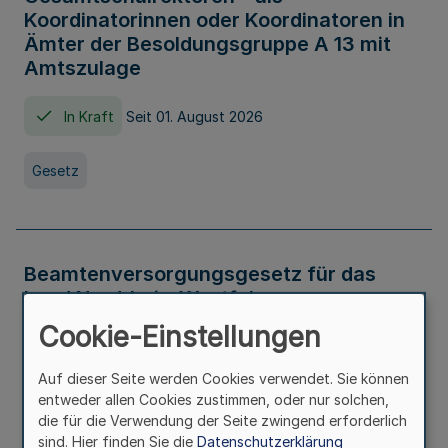
Koordinatorinnen oder Koordinatoren in
Ämter der Besoldungsgruppe A 13 mit
Amtszulage
In Kraft
Seit 01. August 2026
Gesetz
Beamtenversorgungsgesetz für das
Land Nordrhein-Westfalen
(Landesbeamtenversorgungsgesetz -
Cookie-Einstellungen
LBeamtVG NRW)
Auf dieser Seite werden Cookies verwendet. Sie können
In Kraft
Seit 01. Juli 2016
entweder allen Cookies zustimmen, oder nur solchen,
die für die Verwendung der Seite zwingend erforderlich
sind. Hier finden Sie die
Datenschutzerklärung