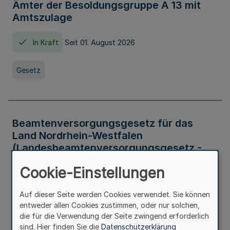
Ämter der Besoldungsgruppe A 13 mit
Amtszulage
In Kraft
Seit 01. August 2026
Gesetz
Beamtenversorgungsgesetz für das
Land Nordrhein-Westfalen
(Landesbeamtenversorgungsgesetz -
LBeamtVG NRW)
Cookie-Einstellungen
In Kraft
Seit 01. Juli 2016
Auf dieser Seite werden Cookies verwendet. Sie können
entweder allen Cookies zustimmen, oder nur solchen,
Gesetz
die für die Verwendung der Seite zwingend erforderlich
sind. Hier finden Sie die
Datenschutzerklärung