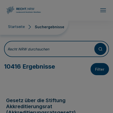
Direkt zum Inhalt
Startseite
Suchergebnisse
Suchergebnisse
Recht NRW durchsuchen
10416 Ergebnisse
Filter
Gesetz über die Stiftung
Akkreditierungsrat
(Akkreditierungsratsgesetz)