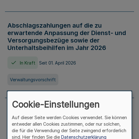
Abschlagszahlungen auf die zu
erwartende Anpassung der Dienst- und
Versorgungsbezüge sowie der
Unterhaltsbeihilfen im Jahr 2026
In Kraft
Seit 01. April 2026
Verwaltungsvorschrift
Cookie-Einstellungen
Richtlinie zur Gewährung von
Auf dieser Seite werden Cookies verwendet. Sie können
Zuwendungen für Maßnahmen zur
entweder allen Cookies zustimmen, oder nur solchen,
Stärkung der alltagsintegrierten
die für die Verwendung der Seite zwingend erforderlich
sprachlichen Bildungsarbeit in
sind. Hier finden Sie die
Datenschutzerklärung