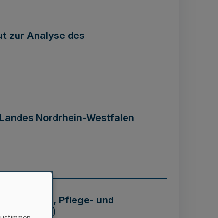
tut zur Analyse des
 Landes Nordrhein-Westfalen
Krankheits-, Pflege- und
 - BVO NRW)
zustimmen,