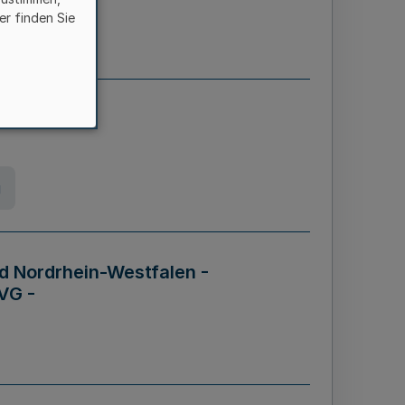
er finden Sie
etz
g
d Nordrhein-Westfalen -
VG -