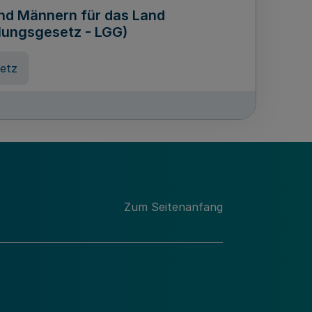
und Männern für das Land
lungsgesetz - LGG)
etz
des für Wissenschaft
Nordrhein-Westfalen
nung
Zum Seitenanfang
hschule Rheinland-Westfalen-
etz