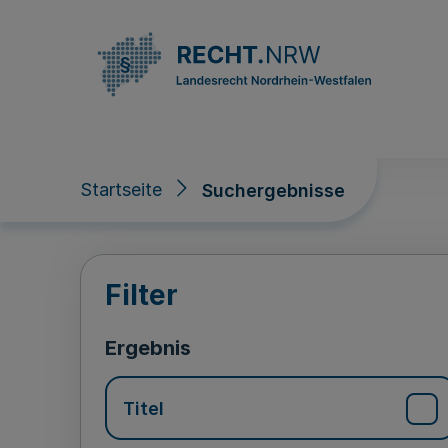
Direkt zum Inhalt
Startseite
Suchergebnisse
Suchergebnisse
Filter
Ergebnis
Titel