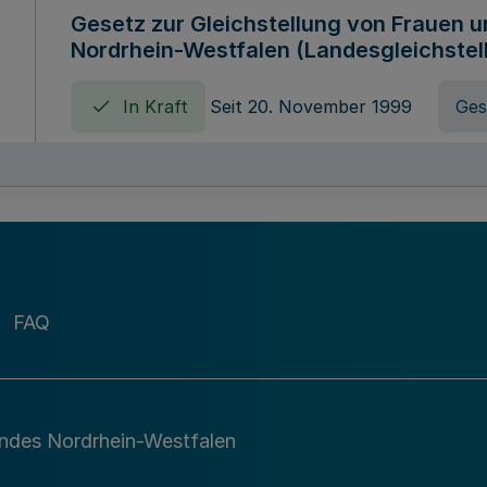
Gesetz zur Gleichstellung von Frauen 
Nordrhein-Westfalen (Landesgleichstel
In Kraft
Seit 20. November 1999
Ges
Gebührenordnung für Amtshandlungen 
zuständigen Ministeriums des Landes 
In Kraft
Seit 09. Januar 2016
Verord
FAQ
Gesetz über die Evangelische Fachhoc
Lippe
andes Nordrhein-Westfalen
In Kraft
Seit 29. Dezember 1987
Ges