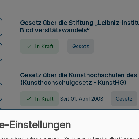
Gesetz über die Stiftung „Leibniz-Insti
Biodiversitätswandels“
In Kraft
Gesetz
Gesetz über die Kunsthochschulen des
(Kunsthochschulgesetz - KunstHG)
In Kraft
Seit 01. April 2008
Gesetz
e-Einstellungen
Verordnung über Beihilfen in Geburts-, 
Todesfällen (Beihilfenverordnung NRW
ite werden Cookies verwendet. Sie können entweder allen Cookies 