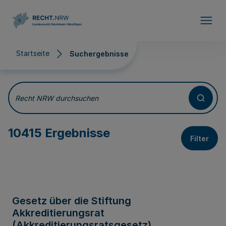
Direkt zum Inhalt
Startseite
Suchergebnisse
Suchergebnisse
Recht NRW durchsuchen
10415 Ergebnisse
Filter
Gesetz über die Stiftung
Akkreditierungsrat
(Akkreditierungsratsgesetz)