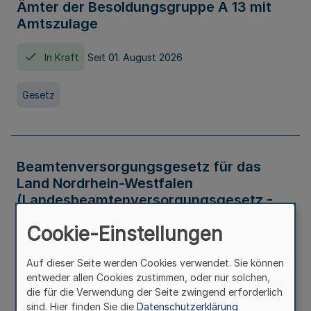
Ämter der Besoldungsgruppe A 13 mit
Amtszulage
In Kraft
Seit 01. August 2026
Gesetz
Beamtenversorgungsgesetz für das
Land Nordrhein-Westfalen
(Landesbeamtenversorgungsgesetz -
LBeamtVG NRW)
Cookie-Einstellungen
In Kraft
Seit 01. Juli 2016
Auf dieser Seite werden Cookies verwendet. Sie können
entweder allen Cookies zustimmen, oder nur solchen,
Gesetz
die für die Verwendung der Seite zwingend erforderlich
sind. Hier finden Sie die
Datenschutzerklärung