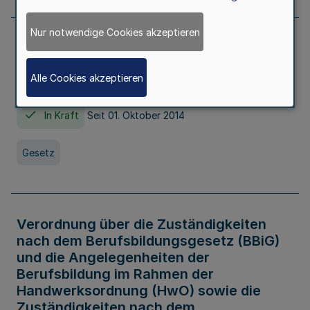
Nur notwendige Cookies akzeptieren
Gesetz über die Hochschulen des Landes
Nordrhein-Westfalen (Hochschulgesetz -
Alle Cookies akzeptieren
HG)
In Kraft
Seit 01. Oktober 2014
Gesetz
Verordnung über die Zuständigkeiten
nach dem Berufsbildungsgesetz (BBiG)
und die Angelegenheiten der
Berufsbildung im Rahmen der
Handwerksordnung (HwO) sowie die
Zuständigkeiten nach dem