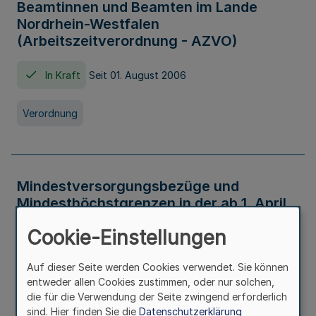
Beamtinnen und Beamten im Lande
Nordrhein-Westfalen
(Arbeitszeitverordnung - AZVO)
In Kraft
Seit 01. August 2006
Verordnung
Mindestversorgungsbezüge und
Mindesthöchstgrenzen in der ab 1. April
2026 maßgeblichen Höhe
Cookie-Einstellungen
In Kraft
Seit 31. Juli 2026
Auf dieser Seite werden Cookies verwendet. Sie können
entweder allen Cookies zustimmen, oder nur solchen,
Verwaltungsvorschrift
die für die Verwendung der Seite zwingend erforderlich
sind. Hier finden Sie die
Datenschutzerklärung