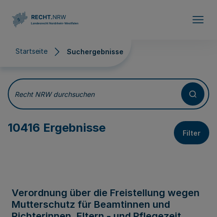
Direkt zum Inhalt
Startseite
Suchergebnisse
Suchergebnisse
Recht NRW durchsuchen
10416 Ergebnisse
Filter
Verordnung über die Freistellung wegen
Mutterschutz für Beamtinnen und
Richterinnen, Eltern - und Pflegezeit,