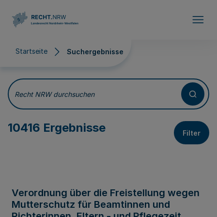
Direkt zum Inhalt
Startseite
Suchergebnisse
Suchergebnisse
Recht NRW durchsuchen
10416 Ergebnisse
Filter
Verordnung über die Freistellung wegen
Mutterschutz für Beamtinnen und
Richterinnen, Eltern - und Pflegezeit,