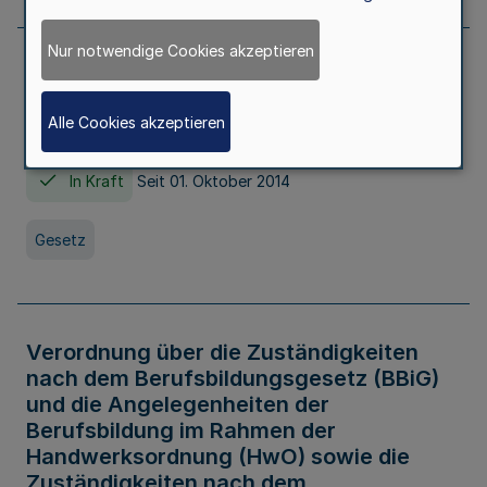
Nur notwendige Cookies akzeptieren
Gesetz über die Hochschulen des Landes
Nordrhein-Westfalen (Hochschulgesetz -
Alle Cookies akzeptieren
HG)
In Kraft
Seit 01. Oktober 2014
Gesetz
Verordnung über die Zuständigkeiten
nach dem Berufsbildungsgesetz (BBiG)
und die Angelegenheiten der
Berufsbildung im Rahmen der
Handwerksordnung (HwO) sowie die
Zuständigkeiten nach dem