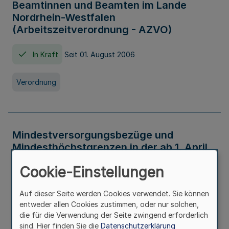
Beamtinnen und Beamten im Lande
Nordrhein-Westfalen
(Arbeitszeitverordnung - AZVO)
In Kraft
Seit 01. August 2006
Verordnung
Mindestversorgungsbezüge und
Mindesthöchstgrenzen in der ab 1. April
2026 maßgeblichen Höhe
Cookie-Einstellungen
In Kraft
Seit 31. Juli 2026
Auf dieser Seite werden Cookies verwendet. Sie können
entweder allen Cookies zustimmen, oder nur solchen,
Verwaltungsvorschrift
die für die Verwendung der Seite zwingend erforderlich
sind. Hier finden Sie die
Datenschutzerklärung