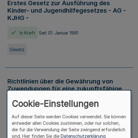
Erstes Gesetz zur Ausführung des
Kinder- und Jugendhilfegesetzes - AG -
KJHG -
In Kraft
Seit 01. Januar 1991
Gesetz
Richtlinien über die Gewährung von
Zuwendungen für eine zukunftsfähige
und nachhaltige Abwasserbeseitigung in
Cookie-Einstellungen
Nordrhein-Westfalen
Auf dieser Seite werden Cookies verwendet. Sie können
In Kraft
entweder allen Cookies zustimmen, oder nur solchen,
die für die Verwendung der Seite zwingend erforderlich
Verwaltungsvorschrift
sind. Hier finden Sie die
Datenschutzerklärung