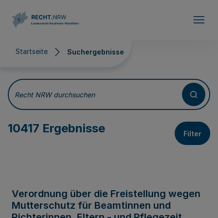
Direkt zum Inhalt
Startseite
Suchergebnisse
Suchergebnisse
Recht NRW durchsuchen
10417 Ergebnisse
Filter
Verordnung über die Freistellung wegen
Mutterschutz für Beamtinnen und
Richterinnen, Eltern - und Pflegezeit,