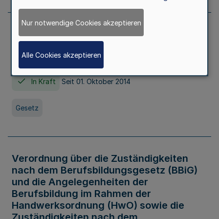
Nur notwendige Cookies akzeptieren
Gesetz über die Hochschulen des Landes
Nordrhein-Westfalen (Hochschulgesetz -
Alle Cookies akzeptieren
HG)
In Kraft
Seit 01. Oktober 2014
Gesetz
Verordnung über die Zuständigkeiten
nach dem Berufsbildungsgesetz (BBiG)
und die Angelegenheiten der
Berufsbildung im Rahmen der
Handwerksordnung (HwO) sowie die
Zuständigkeiten nach dem