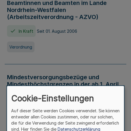
Beamtinnen und Beamten im Lande
Nordrhein-Westfalen
(Arbeitszeitverordnung - AZVO)
In Kraft
Seit 01. August 2006
Verordnung
Mindestversorgungsbezüge und
Mindesthöchstgrenzen in der ab 1. April
2026 maßgeblichen Höhe
Cookie-Einstellungen
In Kraft
Seit 31. Juli 2026
Auf dieser Seite werden Cookies verwendet. Sie können
entweder allen Cookies zustimmen, oder nur solchen,
Verwaltungsvorschrift
die für die Verwendung der Seite zwingend erforderlich
sind. Hier finden Sie die
Datenschutzerklärung