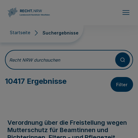
Direkt zum Inhalt
Startseite
Suchergebnisse
Suchergebnisse
Recht NRW durchsuchen
10417 Ergebnisse
Filter
Verordnung über die Freistellung wegen
Mutterschutz für Beamtinnen und
Richterinnen, Eltern - und Pflegezeit,