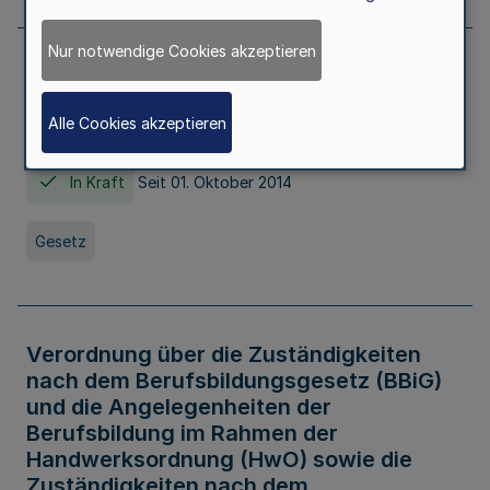
Nur notwendige Cookies akzeptieren
Gesetz über die Hochschulen des Landes
Nordrhein-Westfalen (Hochschulgesetz -
Alle Cookies akzeptieren
HG)
In Kraft
Seit 01. Oktober 2014
Gesetz
Verordnung über die Zuständigkeiten
nach dem Berufsbildungsgesetz (BBiG)
und die Angelegenheiten der
Berufsbildung im Rahmen der
Handwerksordnung (HwO) sowie die
Zuständigkeiten nach dem