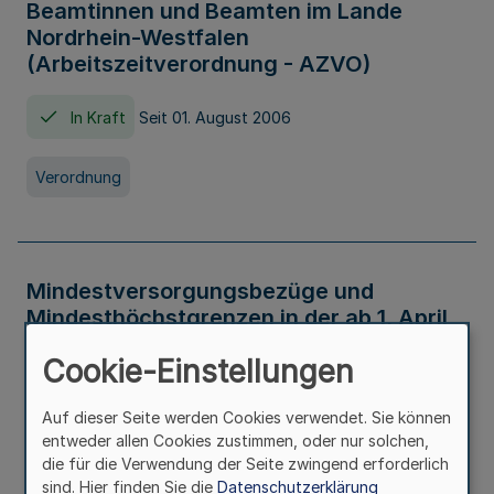
Beamtinnen und Beamten im Lande
Nordrhein-Westfalen
(Arbeitszeitverordnung - AZVO)
In Kraft
Seit 01. August 2006
Verordnung
Mindestversorgungsbezüge und
Mindesthöchstgrenzen in der ab 1. April
2026 maßgeblichen Höhe
Cookie-Einstellungen
In Kraft
Seit 31. Juli 2026
Auf dieser Seite werden Cookies verwendet. Sie können
entweder allen Cookies zustimmen, oder nur solchen,
Verwaltungsvorschrift
die für die Verwendung der Seite zwingend erforderlich
sind. Hier finden Sie die
Datenschutzerklärung