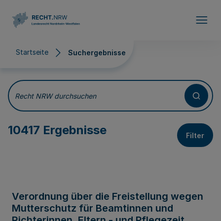
Direkt zum Inhalt
Startseite
Suchergebnisse
Suchergebnisse
Recht NRW durchsuchen
10417 Ergebnisse
Filter
Verordnung über die Freistellung wegen
Mutterschutz für Beamtinnen und
Richterinnen, Eltern - und Pflegezeit,