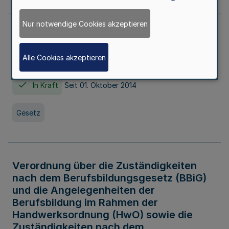
Nur notwendige Cookies akzeptieren
Gesetz über die Hochschulen des Landes
Nordrhein-Westfalen (Hochschulgesetz -
Alle Cookies akzeptieren
HG)
In Kraft
Seit 01. Oktober 2014
Gesetz
Verordnung über die Zuständigkeiten
nach dem Berufsbildungsgesetz (BBiG)
und die Angelegenheiten der
Berufsbildung im Rahmen der
Handwerksordnung (HwO) sowie die
Zuständigkeiten nach dem