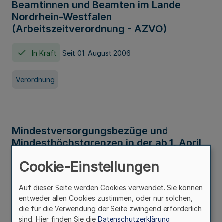
Beamtinnen und Beamten im Lande
Nordrhein-Westfalen
(Arbeitszeitverordnung - AZVO)
In Kraft
Seit 01. August 2006
Verordnung
Mindestversorgungsbezüge und
Mindesthöchstgrenzen in der ab 1. April
2026 maßgeblichen Höhe
Cookie-Einstellungen
In Kraft
Seit 31. Juli 2026
Auf dieser Seite werden Cookies verwendet. Sie können
entweder allen Cookies zustimmen, oder nur solchen,
Verwaltungsvorschrift
die für die Verwendung der Seite zwingend erforderlich
sind. Hier finden Sie die
Datenschutzerklärung