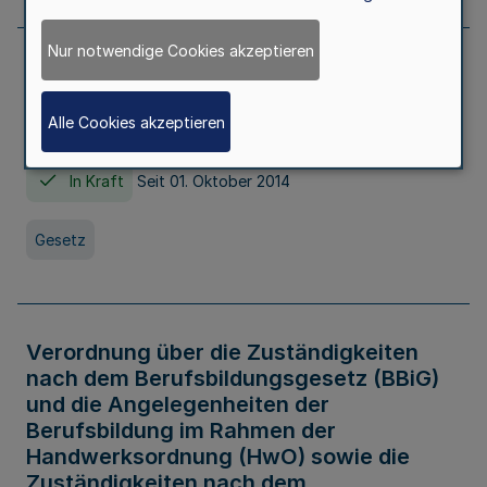
Nur notwendige Cookies akzeptieren
Gesetz über die Hochschulen des Landes
Nordrhein-Westfalen (Hochschulgesetz -
Alle Cookies akzeptieren
HG)
In Kraft
Seit 01. Oktober 2014
Gesetz
Verordnung über die Zuständigkeiten
nach dem Berufsbildungsgesetz (BBiG)
und die Angelegenheiten der
Berufsbildung im Rahmen der
Handwerksordnung (HwO) sowie die
Zuständigkeiten nach dem