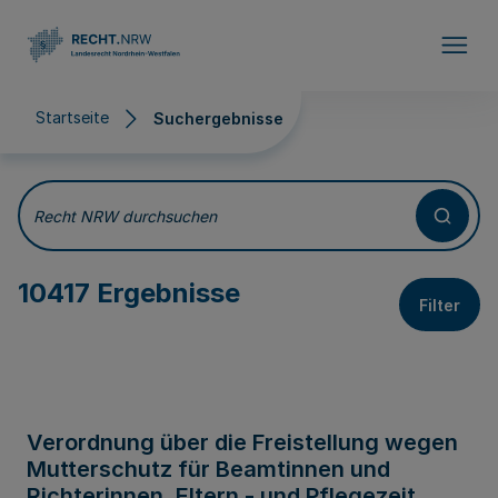
Direkt zum Inhalt
Startseite
Suchergebnisse
Suchergebnisse
Recht NRW durchsuchen
10417 Ergebnisse
Filter
Verordnung über die Freistellung wegen
Mutterschutz für Beamtinnen und
Richterinnen, Eltern - und Pflegezeit,