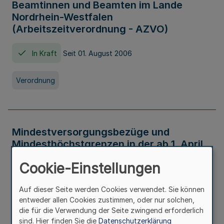
Beamtinnen und Beamten im Lande
Nordrhein-Westfalen
(Arbeitszeitverordnung - AZVO)
In Kraft
Seit 01. August 2006
Verordnung
Mindestversorgungsbezüge und
Mindesthöchstgrenzen in der ab 1. April
2026 maßgeblichen Höhe
Cookie-Einstellungen
In Kraft
Seit 31. Juli 2026
Auf dieser Seite werden Cookies verwendet. Sie können
entweder allen Cookies zustimmen, oder nur solchen,
Verwaltungsvorschrift
die für die Verwendung der Seite zwingend erforderlich
sind. Hier finden Sie die
Datenschutzerklärung