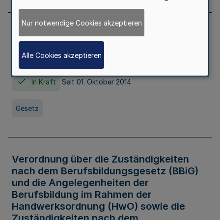
Nur notwendige Cookies akzeptieren
Gesetz über die Hochschulen des Landes
Nordrhein-Westfalen (Hochschulgesetz -
Alle Cookies akzeptieren
HG)
In Kraft
Seit 01. Oktober 2014
Gesetz
Verordnung über die Zuständigkeiten
nach dem Berufsbildungsgesetz (BBiG)
und die Angelegenheiten der
Berufsbildung im Rahmen der
Handwerksordnung (HwO) sowie die
Zuständigkeiten nach dem