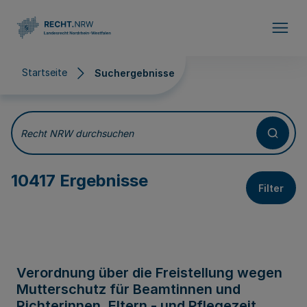
Direkt zum Inhalt
Startseite
Suchergebnisse
Suchergebnisse
Recht NRW durchsuchen
10417 Ergebnisse
Filter
Verordnung über die Freistellung wegen
Mutterschutz für Beamtinnen und
Richterinnen, Eltern - und Pflegezeit,