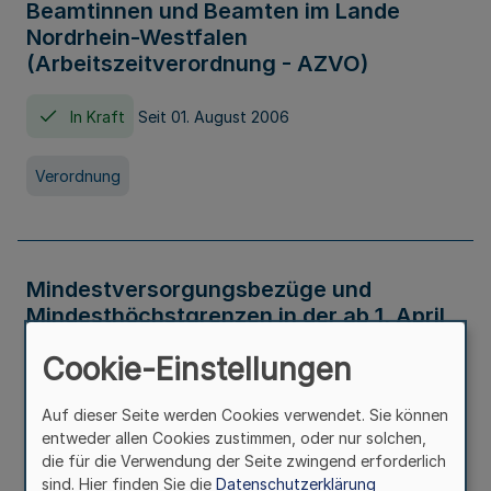
Beamtinnen und Beamten im Lande
Nordrhein-Westfalen
(Arbeitszeitverordnung - AZVO)
In Kraft
Seit 01. August 2006
Verordnung
Mindestversorgungsbezüge und
Mindesthöchstgrenzen in der ab 1. April
2026 maßgeblichen Höhe
Cookie-Einstellungen
In Kraft
Seit 31. Juli 2026
Auf dieser Seite werden Cookies verwendet. Sie können
entweder allen Cookies zustimmen, oder nur solchen,
Verwaltungsvorschrift
die für die Verwendung der Seite zwingend erforderlich
sind. Hier finden Sie die
Datenschutzerklärung