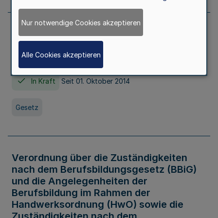
Nur notwendige Cookies akzeptieren
Gesetz über die Hochschulen des Landes
Nordrhein-Westfalen (Hochschulgesetz -
Alle Cookies akzeptieren
HG)
In Kraft
Seit 01. Oktober 2014
Gesetz
Verordnung über die Zuständigkeiten
nach dem Berufsbildungsgesetz (BBiG)
und die Angelegenheiten der
Berufsbildung im Rahmen der
Handwerksordnung (HwO) sowie die
Zuständigkeiten nach dem