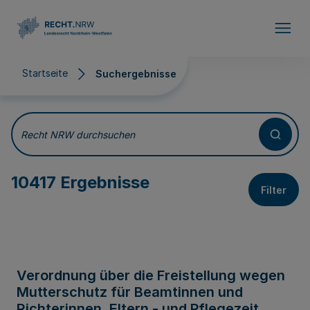
Direkt zum Inhalt
Startseite
Suchergebnisse
Suchergebnisse
Recht NRW durchsuchen
10417 Ergebnisse
Filter
Verordnung über die Freistellung wegen
Mutterschutz für Beamtinnen und
Richterinnen, Eltern - und Pflegezeit,