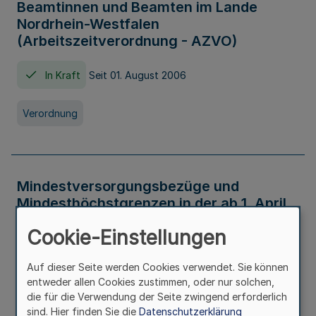
Beamtinnen und Beamten im Lande
Nordrhein-Westfalen
(Arbeitszeitverordnung - AZVO)
In Kraft
Seit 01. August 2006
Verordnung
Mindestversorgungsbezüge und
Mindesthöchstgrenzen in der ab 1. April
2026 maßgeblichen Höhe
Cookie-Einstellungen
In Kraft
Seit 31. Juli 2026
Auf dieser Seite werden Cookies verwendet. Sie können
entweder allen Cookies zustimmen, oder nur solchen,
Verwaltungsvorschrift
die für die Verwendung der Seite zwingend erforderlich
sind. Hier finden Sie die
Datenschutzerklärung