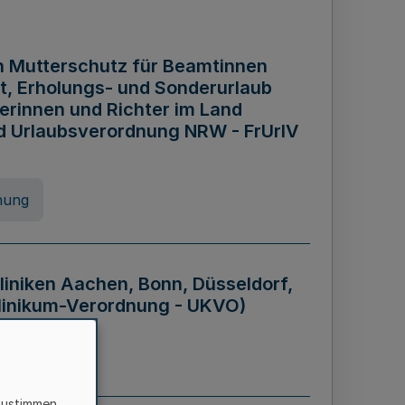
n Mutterschutz für Beamtinnen
it, Erholungs- und Sonderurlaub
rinnen und Richter im Land
nd Urlaubsverordnung NRW - FrUrlV
nung
liniken Aachen, Bonn, Düsseldorf,
klinikum-Verordnung - UKVO)
nung
zustimmen,