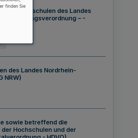
er finden Sie
ng der Hochschulen des Landes
haftsführungsverordnung – -
g
en des Landes Nordrhein-
BG NRW)
re sowie betreffend die
 der Hochschulen und der
talverordnung - HDVO)