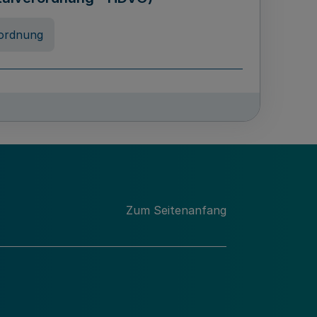
ordnung
rreneigenschaft und
schulen des Landes Nordrhein-
ng
Zum Seitenanfang
chschulabgaben
-VO)
nung