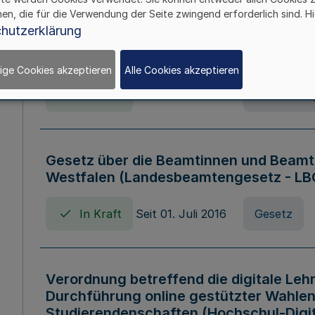
hen, die für die Verwendung der Seite zwingend erforderlich sind. Hi
Verordnung über die Wirtschaftsführu
hutzerklärung
Nordrhein-Westfalen (Hochschulwirtsc
HWFVO)
ige Cookies akzeptieren
Alle Cookies akzeptieren
In Kraft
Seit 11. Juli 2007
Verordnun
Gesetz über die Beamtinnen und Beamt
Westfalen (Landesbeamtengesetz - L
In Kraft
Seit 01. Juli 2016
Gesetz
Verordnung betreffend die digitale Leh
Durchführung online gestützter Wahlen
Studierendenschaften (Hochschul-Digi