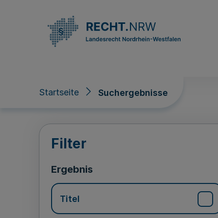
Direkt zum Inhalt
Startseite
Suchergebnisse
Suchergebnisse
Filter
Ergebnis
Titel