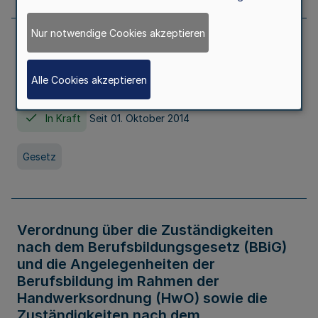
Nur notwendige Cookies akzeptieren
Gesetz über die Hochschulen des Landes
Nordrhein-Westfalen (Hochschulgesetz -
Alle Cookies akzeptieren
HG)
In Kraft
Seit 01. Oktober 2014
Gesetz
Verordnung über die Zuständigkeiten
nach dem Berufsbildungsgesetz (BBiG)
und die Angelegenheiten der
Berufsbildung im Rahmen der
Handwerksordnung (HwO) sowie die
Zuständigkeiten nach dem