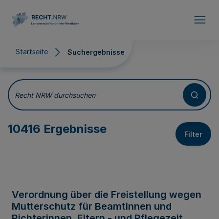
Direkt zum Inhalt
Startseite
Suchergebnisse
Suchergebnisse
Recht NRW durchsuchen
10416 Ergebnisse
Filter
Verordnung über die Freistellung wegen
Mutterschutz für Beamtinnen und
Richterinnen, Eltern - und Pflegezeit,