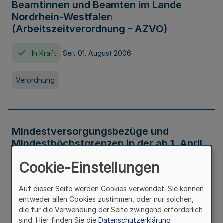
Beamtinnen und Beamten im Lande
Nordrhein-Westfalen
(Arbeitszeitverordnung - AZVO)
In Kraft
Seit 01. August 2006
Verordnung
Mindestversorgungsbezüge und
Mindesthöchstgrenzen in der ab 1. April
2026 maßgeblichen Höhe
Cookie-Einstellungen
In Kraft
Seit 31. Juli 2026
Auf dieser Seite werden Cookies verwendet. Sie können
entweder allen Cookies zustimmen, oder nur solchen,
Verwaltungsvorschrift
die für die Verwendung der Seite zwingend erforderlich
sind. Hier finden Sie die
Datenschutzerklärung