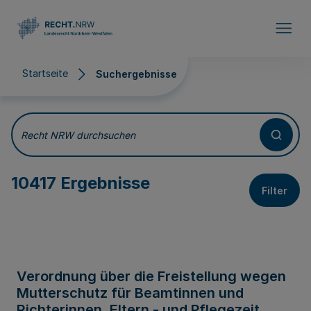
Direkt zum Inhalt
Startseite
Suchergebnisse
Suchergebnisse
Recht NRW durchsuchen
10417 Ergebnisse
Filter
Verordnung über die Freistellung wegen
Mutterschutz für Beamtinnen und
Richterinnen, Eltern - und Pflegezeit,