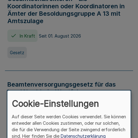
Koordinatorinnen oder Koordinatoren in
Ämter der Besoldungsgruppe A 13 mit
Amtszulage
In Kraft
Seit 01. August 2026
Gesetz
Beamtenversorgungsgesetz für das
Land Nordrhein-Westfalen
(Landesbeamtenversorgungsgesetz -
Cookie-Einstellungen
LBeamtVG NRW)
Auf dieser Seite werden Cookies verwendet. Sie können
In Kraft
Seit 01. Juli 2016
entweder allen Cookies zustimmen, oder nur solchen,
die für die Verwendung der Seite zwingend erforderlich
sind. Hier finden Sie die
Datenschutzerklärung