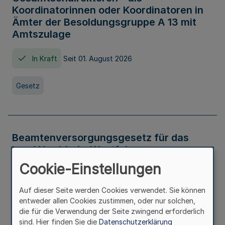
Koordinatorinnen oder Koordinatoren in
Ämter der Besoldungsgruppe A 13 mit
Amtszulage
In Kraft
Seit 01. August 2026
Gesetz
Beamtenversorgungsgesetz für das
Land Nordrhein-Westfalen
(Landesbeamtenversorgungsgesetz -
Cookie-Einstellungen
LBeamtVG NRW)
Auf dieser Seite werden Cookies verwendet. Sie können
In Kraft
Seit 01. Juli 2016
entweder allen Cookies zustimmen, oder nur solchen,
die für die Verwendung der Seite zwingend erforderlich
sind. Hier finden Sie die
Datenschutzerklärung