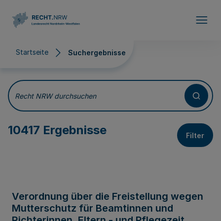
Direkt zum Inhalt
Startseite
Suchergebnisse
Suchergebnisse
Recht NRW durchsuchen
10417 Ergebnisse
Filter
Verordnung über die Freistellung wegen
Mutterschutz für Beamtinnen und
Richterinnen, Eltern - und Pflegezeit,