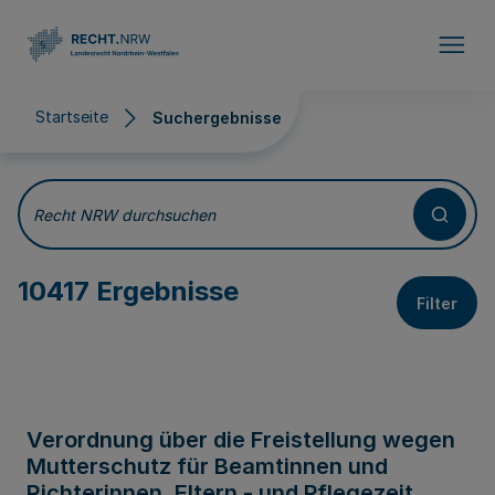
Direkt zum Inhalt
Startseite
Suchergebnisse
Suchergebnisse
Recht NRW durchsuchen
10417 Ergebnisse
Filter
Verordnung über die Freistellung wegen
Mutterschutz für Beamtinnen und
Richterinnen, Eltern - und Pflegezeit,