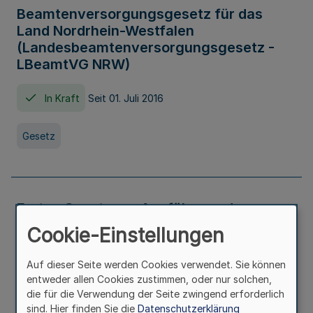
Beamtenversorgungsgesetz für das
Land Nordrhein-Westfalen
(Landesbeamtenversorgungsgesetz -
LBeamtVG NRW)
In Kraft
Seit 01. Juli 2016
Gesetz
Erstes Gesetz zur Ausführung des
Kinder- und Jugendhilfegesetzes - AG -
Cookie-Einstellungen
KJHG -
Auf dieser Seite werden Cookies verwendet. Sie können
In Kraft
Seit 01. Januar 1991
entweder allen Cookies zustimmen, oder nur solchen,
die für die Verwendung der Seite zwingend erforderlich
sind. Hier finden Sie die
Datenschutzerklärung