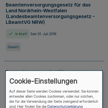
Beamtenversorgungsgesetz für das
Land Nordrhein-Westfalen
(Landesbeamtenversorgungsgesetz -
LBeamtVG NRW)
In Kraft
Seit 01. Juli 2016
Gesetz
Erstes Gesetz zur Ausführung des
Kinder- und Jugendhilfegesetzes - AG -
Cookie-Einstellungen
KJHG -
Auf dieser Seite werden Cookies verwendet. Sie können
In Kraft
Seit 01. Januar 1991
entweder allen Cookies zustimmen, oder nur solchen,
die für die Verwendung der Seite zwingend erforderlich
sind. Hier finden Sie die
Datenschutzerklärung