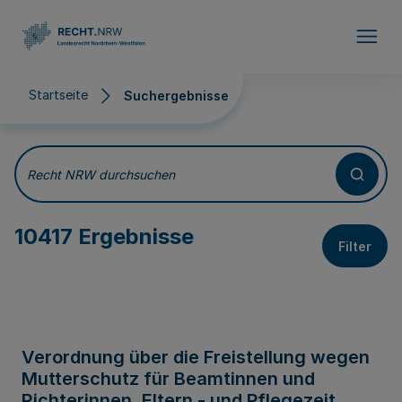
Direkt zum Inhalt
Startseite
Suchergebnisse
Suchergebnisse
Recht NRW durchsuchen
10417 Ergebnisse
Filter
Verordnung über die Freistellung wegen
Mutterschutz für Beamtinnen und
Richterinnen, Eltern - und Pflegezeit,