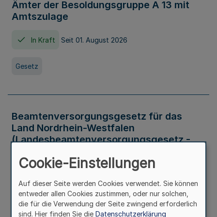
Ämter der Besoldungsgruppe A 13 mit
Amtszulage
In Kraft
Seit 01. August 2026
Gesetz
Beamtenversorgungsgesetz für das
Land Nordrhein-Westfalen
(Landesbeamtenversorgungsgesetz -
LBeamtVG NRW)
Cookie-Einstellungen
In Kraft
Seit 01. Juli 2016
Auf dieser Seite werden Cookies verwendet. Sie können
entweder allen Cookies zustimmen, oder nur solchen,
Gesetz
die für die Verwendung der Seite zwingend erforderlich
sind. Hier finden Sie die
Datenschutzerklärung