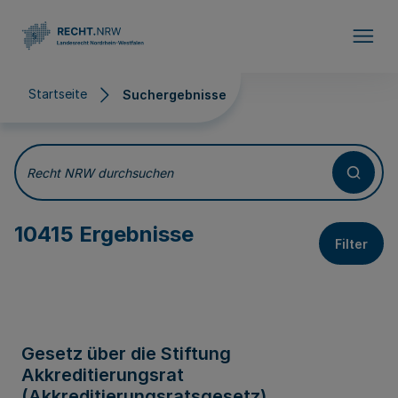
Direkt zum Inhalt
Startseite
Suchergebnisse
Suchergebnisse
Recht NRW durchsuchen
10415 Ergebnisse
Filter
Gesetz über die Stiftung
Akkreditierungsrat
(Akkreditierungsratsgesetz)