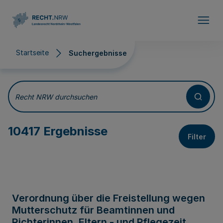
Direkt zum Inhalt
Startseite
Suchergebnisse
Suchergebnisse
Recht NRW durchsuchen
10417 Ergebnisse
Filter
Verordnung über die Freistellung wegen
Mutterschutz für Beamtinnen und
Richterinnen, Eltern - und Pflegezeit,