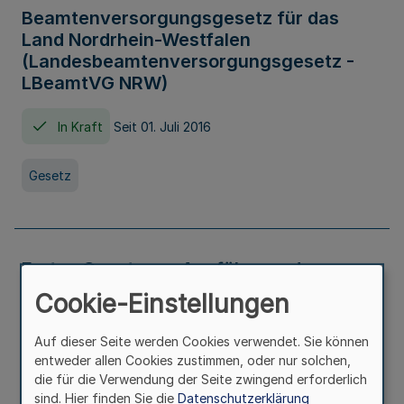
Beamtenversorgungsgesetz für das
Land Nordrhein-Westfalen
(Landesbeamtenversorgungsgesetz -
LBeamtVG NRW)
In Kraft
Seit 01. Juli 2016
Gesetz
Erstes Gesetz zur Ausführung des
Kinder- und Jugendhilfegesetzes - AG -
Cookie-Einstellungen
KJHG -
Auf dieser Seite werden Cookies verwendet. Sie können
In Kraft
Seit 01. Januar 1991
entweder allen Cookies zustimmen, oder nur solchen,
die für die Verwendung der Seite zwingend erforderlich
sind. Hier finden Sie die
Datenschutzerklärung