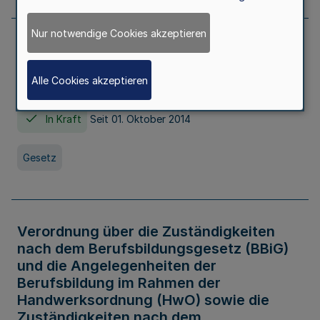
Nur notwendige Cookies akzeptieren
Gesetz über die Hochschulen des Landes
Nordrhein-Westfalen (Hochschulgesetz -
Alle Cookies akzeptieren
HG)
In Kraft
Seit 01. Oktober 2014
Gesetz
Verordnung über die Zuständigkeiten
nach dem Berufsbildungsgesetz (BBiG)
und die Angelegenheiten der
Berufsbildung im Rahmen der
Handwerksordnung (HwO) sowie die
Zuständigkeiten nach dem