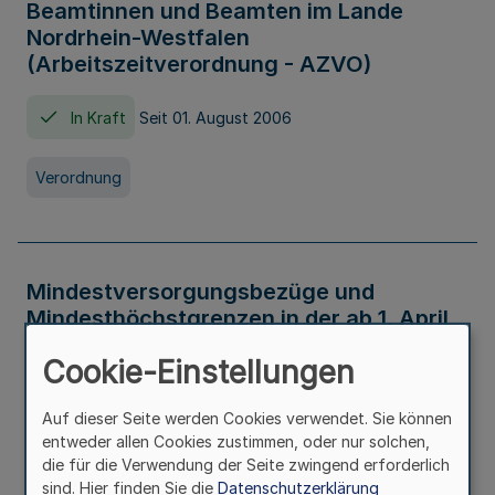
Beamtinnen und Beamten im Lande
Nordrhein-Westfalen
(Arbeitszeitverordnung - AZVO)
In Kraft
Seit 01. August 2006
Verordnung
Mindestversorgungsbezüge und
Mindesthöchstgrenzen in der ab 1. April
2026 maßgeblichen Höhe
Cookie-Einstellungen
In Kraft
Seit 31. Juli 2026
Auf dieser Seite werden Cookies verwendet. Sie können
entweder allen Cookies zustimmen, oder nur solchen,
Verwaltungsvorschrift
die für die Verwendung der Seite zwingend erforderlich
sind. Hier finden Sie die
Datenschutzerklärung