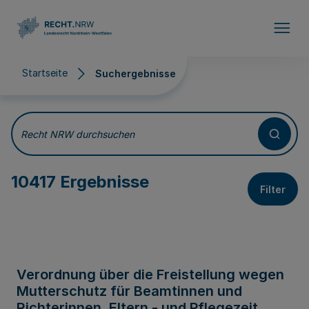
Direkt zum Inhalt
Startseite
Suchergebnisse
Suchergebnisse
Recht NRW durchsuchen
10417 Ergebnisse
Filter
Verordnung über die Freistellung wegen
Mutterschutz für Beamtinnen und
Richterinnen, Eltern - und Pflegezeit,