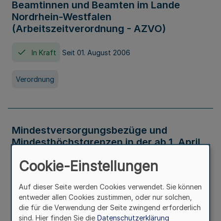
Beamtinnen und Beamten im Lande
Nordrhein-Westfalen
(Arbeitszeitverordnung - AZVO)
In Kraft
Seit 01. August 2006
Verordnung
Mindestversorgungsbezüge und
Mindesthöchstgrenzen in der ab 1. April
2026 maßgeblichen Höhe
Cookie-Einstellungen
In Kraft
Seit 31. Juli 2026
Auf dieser Seite werden Cookies verwendet. Sie können
entweder allen Cookies zustimmen, oder nur solchen,
Verwaltungsvorschrift
die für die Verwendung der Seite zwingend erforderlich
sind. Hier finden Sie die
Datenschutzerklärung