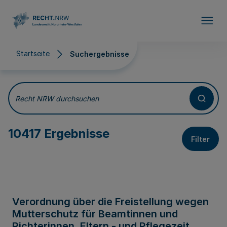
Direkt zum Inhalt
Startseite
Suchergebnisse
Suchergebnisse
Recht NRW durchsuchen
10417 Ergebnisse
Filter
Verordnung über die Freistellung wegen
Mutterschutz für Beamtinnen und
Richterinnen, Eltern - und Pflegezeit,