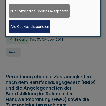
Nur notwendige Cookies akzeptieren
Gesetz über die Hochschulen des Landes
Nordrhein-Westfalen (Hochschulgesetz -
Alle Cookies akzeptieren
HG)
In Kraft
Seit 01. Oktober 2014
Gesetz
Verordnung über die Zuständigkeiten
nach dem Berufsbildungsgesetz (BBiG)
und die Angelegenheiten der
Berufsbildung im Rahmen der
Handwerksordnung (HwO) sowie die
Zuständigkeiten nach dem