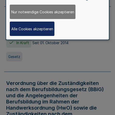
Nur notwendige Cookies akzeptieren
Gesetz über die Hochschulen des Landes
Nordrhein-Westfalen (Hochschulgesetz -
Alle Cookies akzeptieren
HG)
In Kraft
Seit 01. Oktober 2014
Gesetz
Verordnung über die Zuständigkeiten
nach dem Berufsbildungsgesetz (BBiG)
und die Angelegenheiten der
Berufsbildung im Rahmen der
Handwerksordnung (HwO) sowie die
Zuständigkeiten nach dem