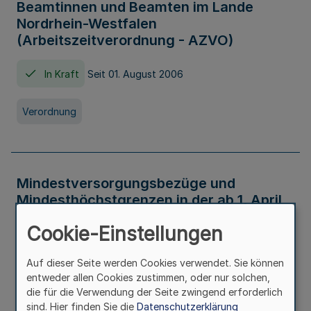
Beamtinnen und Beamten im Lande
Nordrhein-Westfalen
(Arbeitszeitverordnung - AZVO)
In Kraft
Seit 01. August 2006
Verordnung
Mindestversorgungsbezüge und
Mindesthöchstgrenzen in der ab 1. April
2026 maßgeblichen Höhe
Cookie-Einstellungen
In Kraft
Seit 31. Juli 2026
Auf dieser Seite werden Cookies verwendet. Sie können
entweder allen Cookies zustimmen, oder nur solchen,
Verwaltungsvorschrift
die für die Verwendung der Seite zwingend erforderlich
sind. Hier finden Sie die
Datenschutzerklärung