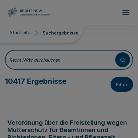
Direkt zum Inhalt
Startseite
Suchergebnisse
Suchergebnisse
Recht NRW durchsuchen
10417 Ergebnisse
Filter
Verordnung über die Freistellung wegen
Mutterschutz für Beamtinnen und
Richterinnen, Eltern - und Pflegezeit,