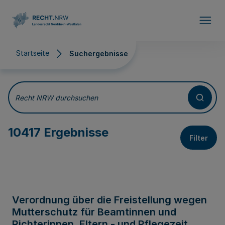
Direkt zum Inhalt
Startseite
Suchergebnisse
Suchergebnisse
Recht NRW durchsuchen
10417 Ergebnisse
Filter
Verordnung über die Freistellung wegen
Mutterschutz für Beamtinnen und
Richterinnen, Eltern - und Pflegezeit,