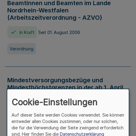
Beamtinnen und Beamten im Lande
Nordrhein-Westfalen
(Arbeitszeitverordnung - AZVO)
In Kraft
Seit 01. August 2006
Verordnung
Mindestversorgungsbezüge und
Mindesthöchstgrenzen in der ab 1. April
2026 maßgeblichen Höhe
Cookie-Einstellungen
In Kraft
Seit 31. Juli 2026
Auf dieser Seite werden Cookies verwendet. Sie können
entweder allen Cookies zustimmen, oder nur solchen,
Verwaltungsvorschrift
die für die Verwendung der Seite zwingend erforderlich
sind. Hier finden Sie die
Datenschutzerklärung