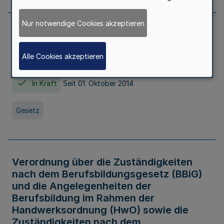
Nur notwendige Cookies akzeptieren
Gesetz über die Hochschulen des Landes
Nordrhein-Westfalen (Hochschulgesetz -
Alle Cookies akzeptieren
HG)
In Kraft
Seit 01. Oktober 2014
Gesetz
Verordnung über die Zuständigkeiten
nach dem Berufsbildungsgesetz (BBiG)
und die Angelegenheiten der
Berufsbildung im Rahmen der
Handwerksordnung (HwO) sowie die
Zuständigkeiten nach dem