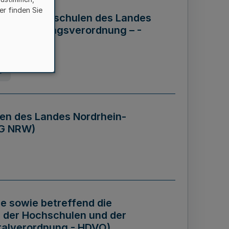
er finden Sie
ng der Hochschulen des Landes
haftsführungsverordnung – -
g
en des Landes Nordrhein-
BG NRW)
re sowie betreffend die
 der Hochschulen und der
talverordnung - HDVO)