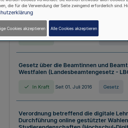
hen, die für die Verwendung der Seite zwingend erforderlich sind. Hi
Verordnung über die Wirtschaftsführu
hutzerklärung
Nordrhein-Westfalen (Hochschulwirtsc
HWFVO)
ige Cookies akzeptieren
Alle Cookies akzeptieren
In Kraft
Seit 11. Juli 2007
Verordnun
Gesetz über die Beamtinnen und Beamt
Westfalen (Landesbeamtengesetz - L
In Kraft
Seit 01. Juli 2016
Gesetz
Verordnung betreffend die digitale Leh
Durchführung online gestützter Wahlen
Studierendenschaften (Hochschul-Digi