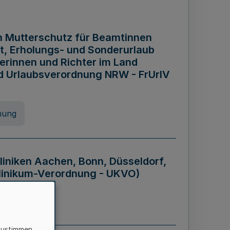
n Mutterschutz für Beamtinnen
it, Erholungs- und Sonderurlaub
rinnen und Richter im Land
nd Urlaubsverordnung NRW - FrUrlV
nung
liniken Aachen, Bonn, Düsseldorf,
klinikum-Verordnung - UKVO)
nung
zustimmen,