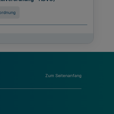
ordnung
rreneigenschaft und
schulen des Landes Nordrhein-
ng
Zum Seitenanfang
chschulabgaben
-VO)
nung