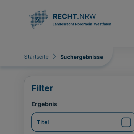
Direkt zum Inhalt
Startseite
Suchergebnisse
Suchergebnisse
Filter
Ergebnis
Titel