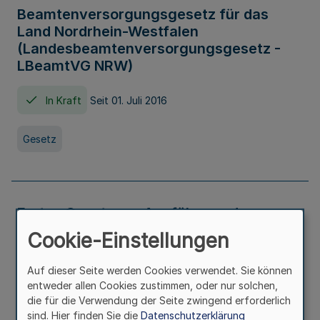
Beamtenversorgungsgesetz für das
Land Nordrhein-Westfalen
(Landesbeamtenversorgungsgesetz -
LBeamtVG NRW)
In Kraft
Seit 01. Juli 2016
Gesetz
Erstes Gesetz zur Ausführung des
Kinder- und Jugendhilfegesetzes - AG -
Cookie-Einstellungen
KJHG -
Auf dieser Seite werden Cookies verwendet. Sie können
In Kraft
Seit 01. Januar 1991
entweder allen Cookies zustimmen, oder nur solchen,
die für die Verwendung der Seite zwingend erforderlich
sind. Hier finden Sie die
Datenschutzerklärung