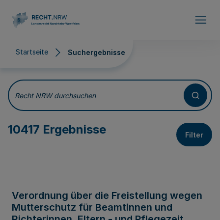
Direkt zum Inhalt
Startseite
Suchergebnisse
Suchergebnisse
Recht NRW durchsuchen
10417 Ergebnisse
Filter
Verordnung über die Freistellung wegen
Mutterschutz für Beamtinnen und
Richterinnen, Eltern - und Pflegezeit,