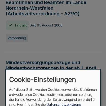
Beamtinnen und Beamten im Lande
Nordrhein-Westfalen
(Arbeitszeitverordnung - AZVO)
In Kraft
Seit 01. August 2006
Verordnung
Mindestversorgungsbezüge und
Mindesthöchstgrenzen in der ab 1. April
2026 maßgeblichen Höhe
Cookie-Einstellungen
In Kraft
Seit 31. Juli 2026
Auf dieser Seite werden Cookies verwendet. Sie können
entweder allen Cookies zustimmen, oder nur solchen,
Verwaltungsvorschrift
die für die Verwendung der Seite zwingend erforderlich
sind. Hier finden Sie die
Datenschutzerklärung