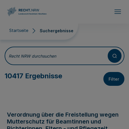
Direkt zum Inhalt
Startseite
Suchergebnisse
Suchergebnisse
Recht NRW durchsuchen
10417 Ergebnisse
Filter
Verordnung über die Freistellung wegen
Mutterschutz für Beamtinnen und
Richterinnen, Eltern - und Pflegezeit,