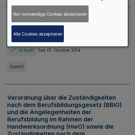
Nur notwendige Cookies akzeptieren
Gesetz über die Hochschulen des Landes
Nordrhein-Westfalen (Hochschulgesetz -
Alle Cookies akzeptieren
HG)
In Kraft
Seit 01. Oktober 2014
Gesetz
Verordnung über die Zuständigkeiten
nach dem Berufsbildungsgesetz (BBiG)
und die Angelegenheiten der
Berufsbildung im Rahmen der
Handwerksordnung (HwO) sowie die
Zuständigkeiten nach dem