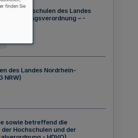
er finden Sie
ng der Hochschulen des Landes
haftsführungsverordnung – -
g
en des Landes Nordrhein-
BG NRW)
re sowie betreffend die
 der Hochschulen und der
talverordnung - HDVO)