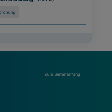
ordnung
rreneigenschaft und
schulen des Landes Nordrhein-
ng
Zum Seitenanfang
chschulabgaben
-VO)
nung