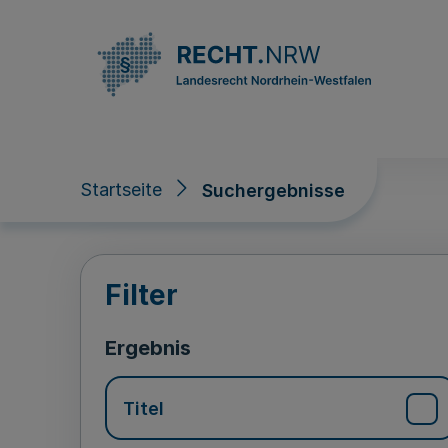
Direkt zum Inhalt
Startseite
Suchergebnisse
Suchergebnisse
Filter
Ergebnis
Titel