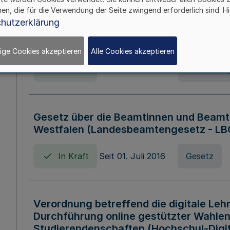
hen, die für die Verwendung der Seite zwingend erforderlich sind. Hi
Verordnung über die Wirtschaftsführu
hutzerklärung
Nordrhein-Westfalen (Hochschulwirtsc
HWFVO)
ige Cookies akzeptieren
Alle Cookies akzeptieren
In Kraft
Seit 11. Juli 2007
Verordnun
Gesetz über die Beamtinnen und Beamt
Westfalen (Landesbeamtengesetz - L
In Kraft
Seit 01. Juli 2016
Gesetz
Verordnung betreffend die digitale Leh
Durchführung online gestützter Wahlen
Studierendenschaften (Hochschul-Digi