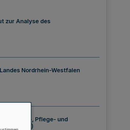
tut zur Analyse des
 Landes Nordrhein-Westfalen
Krankheits-, Pflege- und
 - BVO NRW)
zustimmen,