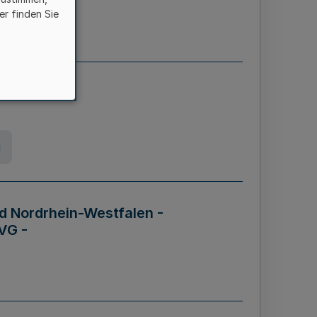
er finden Sie
etz
g
d Nordrhein-Westfalen -
VG -