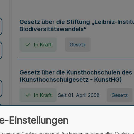
Gesetz über die Stiftung „Leibniz-Insti
Biodiversitätswandels“
In Kraft
Gesetz
Gesetz über die Kunsthochschulen des
(Kunsthochschulgesetz - KunstHG)
In Kraft
Seit 01. April 2008
Gesetz
e-Einstellungen
Verordnung über Beihilfen in Geburts-, 
Todesfällen (Beihilfenverordnung NRW
ite werden Cookies verwendet. Sie können entweder allen Cookies 