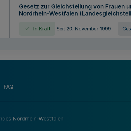
Gesetz zur Gleichstellung von Frauen 
Nordrhein-Westfalen (Landesgleichstel
In Kraft
Seit 20. November 1999
Ges
Gebührenordnung für Amtshandlungen 
zuständigen Ministeriums des Landes 
In Kraft
Seit 09. Januar 2016
Verord
FAQ
Gesetz über die Evangelische Fachhoc
Lippe
andes Nordrhein-Westfalen
In Kraft
Seit 29. Dezember 1987
Ges