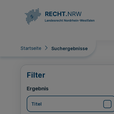
Direkt zum Inhalt
Startseite
Suchergebnisse
Suchergebnisse
Filter
Ergebnis
Titel