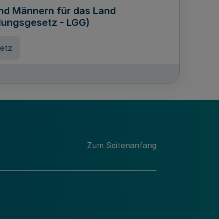
und Männern für das Land
lungsgesetz - LGG)
etz
des für Wissenschaft
Nordrhein-Westfalen
nung
Zum Seitenanfang
hschule Rheinland-Westfalen-
etz