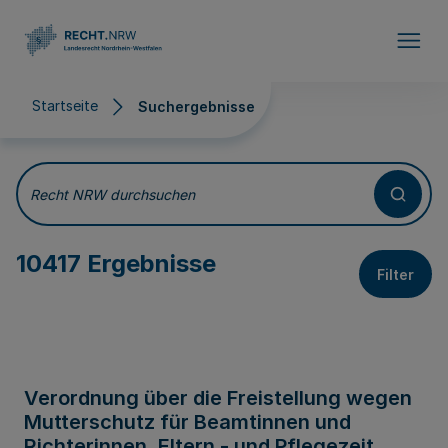
Direkt zum Inhalt
Startseite
Suchergebnisse
Suchergebnisse
Recht NRW durchsuchen
10417 Ergebnisse
Filter
Verordnung über die Freistellung wegen
Mutterschutz für Beamtinnen und
Richterinnen, Eltern - und Pflegezeit,