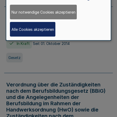
Nur notwendige Cookies akzeptieren
Gesetz über die Hochschulen des Landes
Nordrhein-Westfalen (Hochschulgesetz -
Alle Cookies akzeptieren
HG)
In Kraft
Seit 01. Oktober 2014
Gesetz
Verordnung über die Zuständigkeiten
nach dem Berufsbildungsgesetz (BBiG)
und die Angelegenheiten der
Berufsbildung im Rahmen der
Handwerksordnung (HwO) sowie die
Zuständigkeiten nach dem