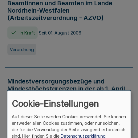
Beamtinnen und Beamten im Lande
Nordrhein-Westfalen
(Arbeitszeitverordnung - AZVO)
In Kraft
Seit 01. August 2006
Verordnung
Mindestversorgungsbezüge und
Mindesthöchstgrenzen in der ab 1. April
2026 maßgeblichen Höhe
Cookie-Einstellungen
In Kraft
Seit 31. Juli 2026
Auf dieser Seite werden Cookies verwendet. Sie können
entweder allen Cookies zustimmen, oder nur solchen,
Verwaltungsvorschrift
die für die Verwendung der Seite zwingend erforderlich
sind. Hier finden Sie die
Datenschutzerklärung