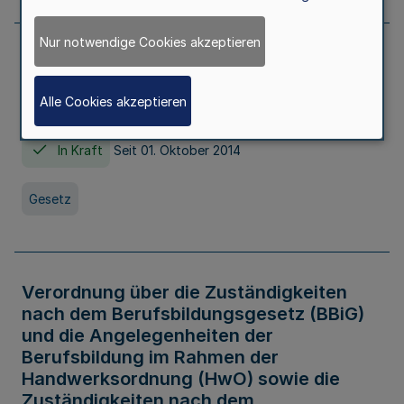
Nur notwendige Cookies akzeptieren
Gesetz über die Hochschulen des Landes
Nordrhein-Westfalen (Hochschulgesetz -
Alle Cookies akzeptieren
HG)
In Kraft
Seit 01. Oktober 2014
Gesetz
Verordnung über die Zuständigkeiten
nach dem Berufsbildungsgesetz (BBiG)
und die Angelegenheiten der
Berufsbildung im Rahmen der
Handwerksordnung (HwO) sowie die
Zuständigkeiten nach dem