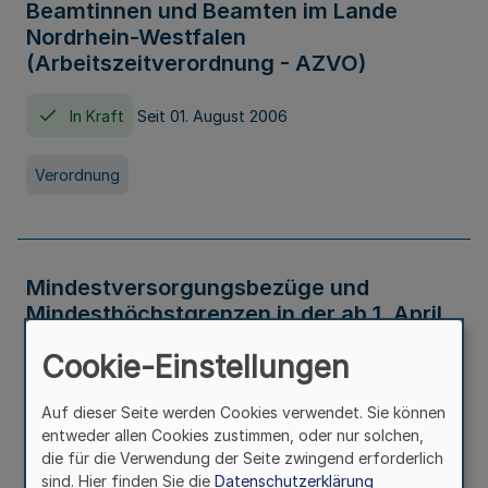
Beamtinnen und Beamten im Lande
Nordrhein-Westfalen
(Arbeitszeitverordnung - AZVO)
In Kraft
Seit 01. August 2006
Verordnung
Mindestversorgungsbezüge und
Mindesthöchstgrenzen in der ab 1. April
2026 maßgeblichen Höhe
Cookie-Einstellungen
In Kraft
Seit 31. Juli 2026
Auf dieser Seite werden Cookies verwendet. Sie können
entweder allen Cookies zustimmen, oder nur solchen,
Verwaltungsvorschrift
die für die Verwendung der Seite zwingend erforderlich
sind. Hier finden Sie die
Datenschutzerklärung