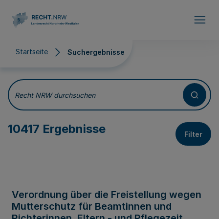
Direkt zum Inhalt
Startseite
Suchergebnisse
Suchergebnisse
Recht NRW durchsuchen
10417 Ergebnisse
Filter
Verordnung über die Freistellung wegen
Mutterschutz für Beamtinnen und
Richterinnen, Eltern - und Pflegezeit,