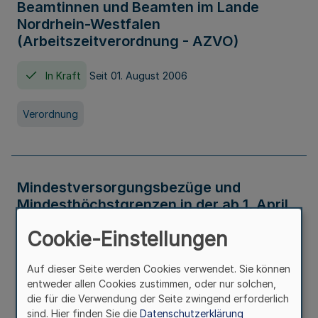
Beamtinnen und Beamten im Lande
Nordrhein-Westfalen
(Arbeitszeitverordnung - AZVO)
In Kraft
Seit 01. August 2006
Verordnung
Mindestversorgungsbezüge und
Mindesthöchstgrenzen in der ab 1. April
2026 maßgeblichen Höhe
Cookie-Einstellungen
In Kraft
Seit 31. Juli 2026
Auf dieser Seite werden Cookies verwendet. Sie können
entweder allen Cookies zustimmen, oder nur solchen,
Verwaltungsvorschrift
die für die Verwendung der Seite zwingend erforderlich
sind. Hier finden Sie die
Datenschutzerklärung