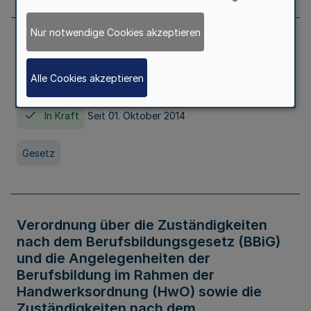
Nur notwendige Cookies akzeptieren
Gesetz über die Hochschulen des Landes
Nordrhein-Westfalen (Hochschulgesetz -
Alle Cookies akzeptieren
HG)
In Kraft
Seit 01. Oktober 2014
Gesetz
Verordnung über die Zuständigkeiten
nach dem Berufsbildungsgesetz (BBiG)
und die Angelegenheiten der
Berufsbildung im Rahmen der
Handwerksordnung (HwO) sowie die
Zuständigkeiten nach dem