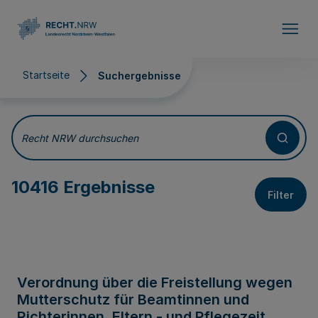
Direkt zum Inhalt
Startseite
Suchergebnisse
Suchergebnisse
Recht NRW durchsuchen
10416 Ergebnisse
Filter
Verordnung über die Freistellung wegen
Mutterschutz für Beamtinnen und
Richterinnen, Eltern - und Pflegezeit,