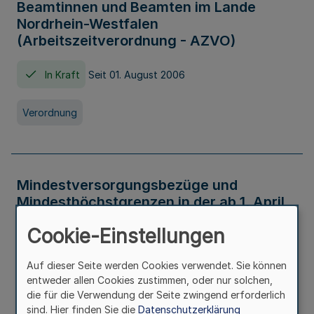
Beamtinnen und Beamten im Lande
Nordrhein-Westfalen
(Arbeitszeitverordnung - AZVO)
In Kraft
Seit 01. August 2006
Verordnung
Mindestversorgungsbezüge und
Mindesthöchstgrenzen in der ab 1. April
2026 maßgeblichen Höhe
Cookie-Einstellungen
In Kraft
Seit 31. Juli 2026
Auf dieser Seite werden Cookies verwendet. Sie können
entweder allen Cookies zustimmen, oder nur solchen,
Verwaltungsvorschrift
die für die Verwendung der Seite zwingend erforderlich
sind. Hier finden Sie die
Datenschutzerklärung