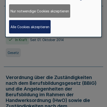
Nur notwendige Cookies akzeptieren
Gesetz über die Hochschulen des Landes
Nordrhein-Westfalen (Hochschulgesetz -
Alle Cookies akzeptieren
HG)
In Kraft
Seit 01. Oktober 2014
Gesetz
Verordnung über die Zuständigkeiten
nach dem Berufsbildungsgesetz (BBiG)
und die Angelegenheiten der
Berufsbildung im Rahmen der
Handwerksordnung (HwO) sowie die
Zuständigkeiten nach dem