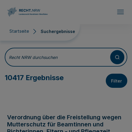
Direkt zum Inhalt
Startseite
Suchergebnisse
Suchergebnisse
Recht NRW durchsuchen
10417 Ergebnisse
Filter
Verordnung über die Freistellung wegen
Mutterschutz für Beamtinnen und
Richterinnen, Eltern - und Pflegezeit,